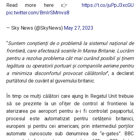
Read more here 👉
https://t.co/juPpJ3xcGU
pic.twitter.com/BmIrSMmvs8
— Sky News (@SkyNews)
May 27, 2023
“
Suntem conștienți de o problemă la sistemul național de
frontieră, care afectează sosirile în Marea Britanie. Lucrăm
pentru a rezolva problema cât mai curând posibil și ținem
legătura cu operatorii portuari și companiile aeriene pentru
a minimiza disconfortul provocat călătorilor
”, a declarat
purtătorul de cuvânt al guvernului britanic.
În timp ce mulți călători care ajung în Regatul Unit trebuie
să se prezinte la un ofițer de control al frontierei la
aterizarea pe aeroport pentru a-i fi controlat pașaportul,
procesul este automatizat pentru cetățenii britanici,
europeni și pentru cei americani, prin intermediul porților
automate cunoscute sub denumirea de “e-gates”. BBC