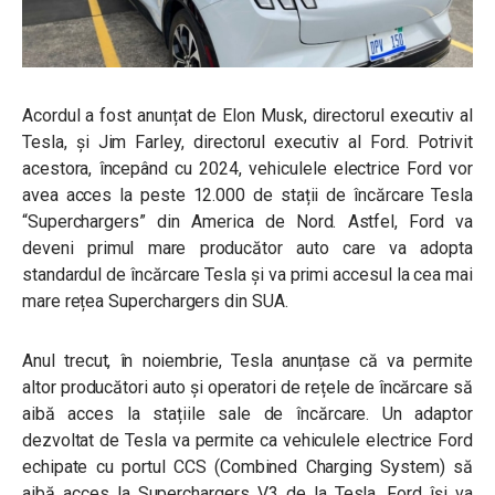
Acordul a fost anunțat de Elon Musk, directorul executiv al
Tesla, și Jim Farley, directorul executiv al Ford. Potrivit
acestora, începând cu 2024, vehiculele electrice Ford vor
avea acces la peste 12.000 de stații de încărcare Tesla
“Superchargers” din America de Nord. Astfel, Ford va
deveni primul mare producător auto care va adopta
standardul de încărcare Tesla și va primi accesul la cea mai
mare rețea Superchargers din SUA.
Anul trecut, în noiembrie, Tesla anunțase că va permite
altor producători auto și operatori de rețele de încărcare să
aibă acces la stațiile sale de încărcare. Un adaptor
dezvoltat de Tesla va permite ca vehiculele electrice Ford
echipate cu portul CCS (Combined Charging System) să
aibă acces la Superchargers V3 de la Tesla. Ford își va