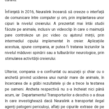
Înființată
în 2016, Neuralink încearcă să creeze o interfață
de comunicare între computer și om, prin implantarea unor
cipuri la nivelul creierului. A prezentat mai întâi studii
făcute pe animale, inclusiv un videoclip în care o maimuță
pare controleze un joc video cu ajutorul minții, prin
intermediul cipului implementat în creier. Aplicațiile
acestuia, spune compania, ar putea fi tratarea leziunilor la
nivelul măduvei spinării sau a tulburărilor neurologice, prin
stimularea activității creierului.
Ulterior, compania s-a confruntat cu acuzații și chiar cu o
anchetă privind uciderea unui număr mare de animale, în
încercarea de a grăbi rezultatele și de a trece la testarea
pe oameni. Ancheta respectivă nu s-a încheiat nici până
acum,
iar Departamentul Transporturilor a deschis o a doua
în care investighează dacă Neuralink a transportat ilegal
agenți patogeni periculoși, aflați pe cipurile extrase de pe