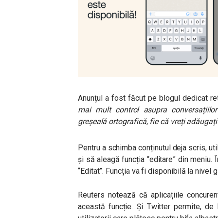
Anunțul a fost făcut pe blogul dedicat r
mai mult control asupra conversațiilor
greșeală ortografică, fie că vreți adăugaț
Pentru a schimba conținutul deja scris, uti
și să aleagă funcția “editare” din meniu. 
“Editat”. Funcția va fi disponibilă la nivel
Reuters notează că aplicațiile concuren
această funcție. Și Twitter permite, de l