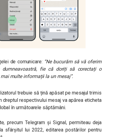
ețelei de comunicare:
“Ne bucurăm să vă oferim
 dumneavoastră, fie că doriți să corectați o
i mai multe informații la un mesaj”
.
lizatorul trebuie să țină apăsat pe mesajul trimis
În dreptul respectivului mesaj va apărea eticheta
 global în următoarele săptămâni.
te, precum Telegram și Signal, permiteau deja
a sfârșitul lui 2022, editarea postărilor pentru