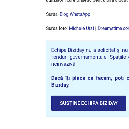
utilizatorii care plătesc pentru bifa albastr
Sursa:
Blog WhatsApp
Sursa foto:
Michele Ursi
|
Dreamstime.c
Echipa Biziday nu a solicitat și n
fonduri guvernamentale. Spațiile d
neinvazivă.
Dacă îți place ce facem, poți c
Biziday.
SUSȚINE ECHIPA BIZIDAY