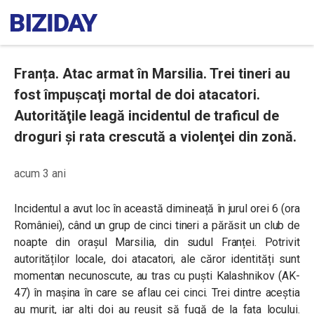
Franța. Atac armat în Marsilia. Trei tineri au
fost împuşcaţi mortal de doi atacatori.
Autorităţile leagă incidentul de traficul de
droguri şi rata crescută a violenţei din zonă.
acum 3 ani
Incidentul a avut loc în această dimineață în jurul orei 6 (ora
României), când un grup de cinci tineri a părăsit un club de
noapte din orașul Marsilia, din sudul Franței. Potrivit
autorităților locale, doi atacatori, ale căror identități sunt
momentan necunoscute, au tras cu puști Kalashnikov (AK-
47) în mașina în care se aflau cei cinci. Trei dintre aceștia
au murit, iar alți doi au reușit să fugă de la fața locului.