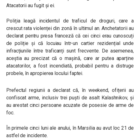
Atacatorii au fugit și ei.
Poliția leagă incidentul de traficul de droguri, care a
crescut rata violenței din zonă în ultimul an. Anchetatorii au
declarat pentru presa franceză că cei cinci erau cunoscuți
de poliție și că locuiau într-un cartier rezidențial unde
infracțiunile între traficanți sunt frecvente. De asemenea,
aceștia au precizat că o mașină, care ar putea aparține
atacatorilor, a fost incendiată, probabil pentru a distruge
probele, în apropierea locului faptei.
Prefectul regiunii a declarat că, în weekend, ofițerii au
confiscat arme, inclusiv trei puști de asalt Kalashnikov, și
au arestat cinci persoane acuzate de posesie de arme de
foc.
În primele cinci luni ale anului, în Marsilia au avut loc 21 de
astfel de incidente.