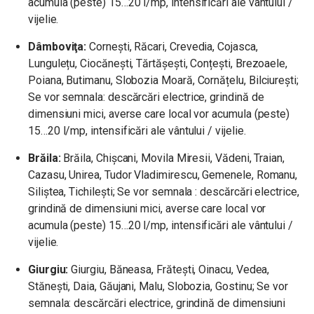
acumula (peste) 15…20 l/mp, intensificări ale vântului /
vijelie.
Dâmboviţa:
Cornești, Răcari, Crevedia, Cojasca,
Lungulețu, Ciocănești, Tărtășești, Conțești, Brezoaele,
Poiana, Butimanu, Slobozia Moară, Cornățelu, Bilciurești;
Se vor semnala:
descărcări electrice, grindină de
dimensiuni mici, averse care local vor acumula (peste)
15…20 l/mp, intensificări ale vântului / vijelie.
Brăila:
Brăila, Chișcani, Movila Miresii, Vădeni, Traian,
Cazasu, Unirea, Tudor Vladimirescu, Gemenele, Romanu,
Siliștea, Tichilești; Se vor semnala : descărcări electrice,
grindină de dimensiuni mici, averse care local vor
acumula (peste) 15…20 l/mp, intensificări ale vântului /
vijelie.
Giurgiu:
Giurgiu, Băneasa, Frătești, Oinacu, Vedea,
Stănești, Daia, Găujani, Malu, Slobozia, Gostinu;
Se vor
semnala:
descărcări electrice, grindină de dimensiuni