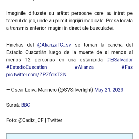
Imaginile difuzate au arătat persoane care au intrat pe
terenul de joc, unde au primit îngrijiri medicale. Presa locală
a transmis anterior imagini în direct ale busculadei.
Hinchas del
@AlianzaFC_sv
se toman la cancha del
Estadio Cuscatlán luego de la muerte de al menos al
menos 12 personas en una estampida
#ElSalvador
#EstadioCuscatlan
#Alianza
#Fas
pic.twitter.com/ZPZfdlsT3N
— Oscar Leiva Marinero (@SVSilverlight)
May 21, 2023
Sursă:
BBC
Foto: @Cadiz_CF | Twitter