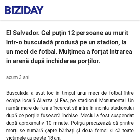
El Salvador. Cel puțin 12 persoane au murit
într-o busculadă produsă pe un stadion, la
un meci de fotbal. Mulțimea a forțat intrarea
în arenă după închiderea porților.
acum 3 ani
Busculada a avut loc în timpul unui meci de fotbal între
echipa locală Alianza și Fas, pe stadionul Monumental. Un
număr mare de fani a încercat să intre în incinta stadionului
după ce porţile fuseseră închise. Meciul a fost suspendat
după aproximativ 10 minute. Poliția precizează că printre
morți se numără șapte bărbați și două femei și că toate
victimele au peste 18 ani.