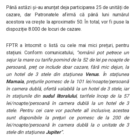
Până astăzi și-au anunțat deja participarea 25 de unități de
cazare, dar Patronatele afirmă că până luni numărul
acestora va crește la aproximativ 50. În total, vor fi puse la
dispoziție 8.000 de locuri de cazare.
FPTR a întocmit o listă cu cele mai mici prețuri, pentru
stațiuni. Conform comunicatului,
“românii pot petrece un
sejur la mare cu tarife pornind de la 52 de lei pe noapte de
persoană, preț ce include doar cazare, fără mic dejun, la
un hotel de 3 stele din stațiunea
Venus
. În stațiunea
Mamaia
, prețurile pornesc de la 101 lei/noapte/persoană
în camera dublă, ofertă valabilă la un hotel de 3 stele, iar
în stațiunile din
sudul litoralului
, tarifele încep de la 57
lei/noapte/persoană în camera dublă la un hotel de 3
stele. Pentru cei care vor pachete all inclusive, acestea
sunt disponibile la prețuri ce pornesc de la 200 de
lei/noapte/persoană în camera dublă la o unitate de 3
stele din stațiunea
Jupiter
”.