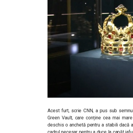
Acest furt, scrie CNN, a pus sub semnul
Green Vault, care conține cea mai mare 
deschis o anchetă pentru a stabili dacă ag
cadrul necesar pentru a duce la capăt jaful