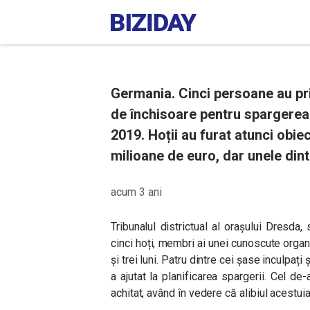
Germania. Cinci persoane au pr
de închisoare pentru spargerea 
2019. Hoții au furat atunci obie
milioane de euro, dar unele dint
acum 3 ani
Tribunalul districtual al orașului Dresda,
cinci hoți, membri ai unei cunoscute organi
și trei luni. Patru dintre cei șase inculpați
a ajutat la planificarea spargerii. Cel d
achitat, având în vedere că alibiul acestui