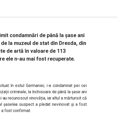
imit condamnări de până la șase ani
de la muzeul de stat din Dresda, din
cte de artă în valoare de 113
re ele n-au mai fost recuperate.
 situat în estul Germaniei, i-a condamnat pei cei
zații criminale, la închisoare de până la șase ani
 și-au recunoscut vinovăția, iar altul a mărturisit că
e-al șaselea suspect a pledat nevinovat și a fost
a a fost confirmat.