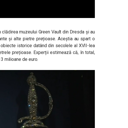
în clădirea muzeului Green Vault din Dresda și au
nte și alte pietre prețioase. Aceștia au spart o
cu obiecte istorice datând din secolele al XVII-lea
etrele prețioase. Experții estimează că, în total,
113 milioane de euro.