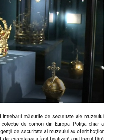
 întrebării măsurile de securitate ale muzeului
colecție de comori din Europa. Poliția chiar a
enții de securitate ai muzeului au oferit hoților
, dar cercetarea a fost finalizată anul trecut fără