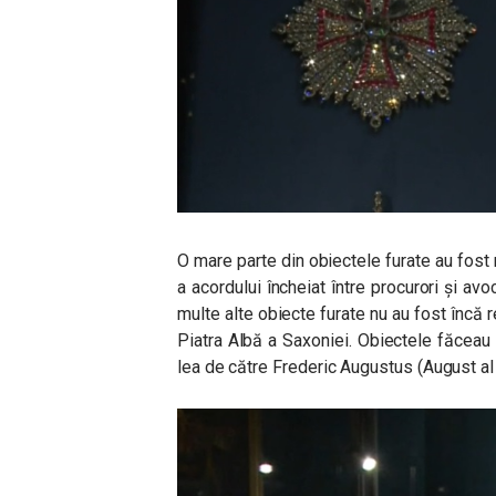
O mare parte din obiectele furate au fost re
a acordului încheiat între procurori și a
multe alte obiecte furate nu au fost încă r
Piatra Albă a Saxoniei. Obiectele făceau p
lea de către Frederic Augustus (August al 