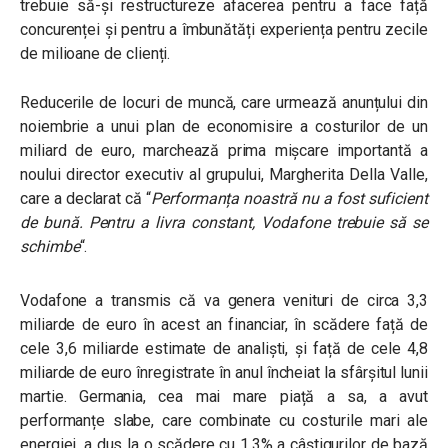
trebuie să-și restructureze afacerea pentru a face față
concurenței și pentru a îmbunătăți experiența pentru zecile
de milioane de clienți.
Reducerile de locuri de muncă, care urmează anunțului din
noiembrie a unui plan de economisire a costurilor de un
miliard de euro, marchează prima mișcare importantă a
noului director executiv al grupului, Margherita Della Valle,
care a declarat că “
Performanța noastră nu a fost suficient
de bună. Pentru a livra constant, Vodafone trebuie să se
schimbe
“.
Vodafone a transmis că va genera venituri de circa 3,3
miliarde de euro în acest an financiar, în scădere față de
cele 3,6 miliarde estimate de analiști, și față de cele 4,8
miliarde de euro înregistrate în anul încheiat la sfârșitul lunii
martie. Germania, cea mai mare piață a sa, a avut
performanțe slabe, care combinate cu costurile mari ale
energiei, a dus la o scădere cu 1,3% a câștigurilor de bază