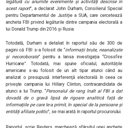
legătură cu anumite evenimente și activități descrise în
acest raport
”, a declarat John Durham, Consilierul Special
pentru Departamentul de Justiție a SUA, care cercetează
ancheta FBI privind legăturile dintre campania electorală a
lui Donald Trump din 2016 și Rusia.
Totodată, Durham a detaliat în raportul său de 300 de
pagini că FBI s-a folosit de “
informații brute, neanalizate
și necoroborate
” pentru a lansa investigația “Crossfire
Hurricane”. Totodată, mai spune oficialul, autoritățile
americane s-au folosit de un alt tipar atunci când au
analizat o presupusă interferență electorală în ceea ce
privește campania lui Hillary Clinton, contracandidata de
atunci a lui Trump. “
Personalul de rang înalt al FBI a dat
dovadă de o gravă lipsă de rigoare analitică față de
informațiile pe care le-a primit, în special de la persoane și
entități afiliate politic
”, se mai arată în raportul procurorului.
Raportul, scrie Reuters, marchează sfârșitul unei anchete