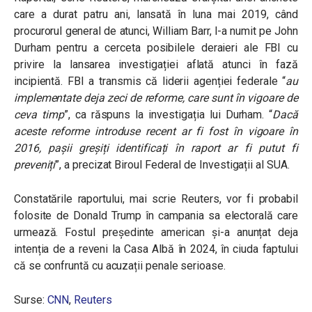
care a durat patru ani, lansată în luna mai 2019, când
procurorul general de atunci, William Barr, l-a numit pe John
Durham pentru a cerceta posibilele deraieri ale FBI cu
privire la lansarea investigației aflată atunci în fază
incipientă.
FBI a transmis că liderii agenției federale “
au
implementate deja zeci de reforme, care sunt în vigoare de
ceva timp
”, ca răspuns la investigația lui Durham. “
Dacă
aceste reforme introduse recent ar fi fost în vigoare în
2016, pașii greșiți identificați în raport ar fi putut fi
preveniți
”, a precizat Biroul Federal de Investigații al SUA.
Constatările raportului, mai scrie Reuters, vor fi probabil
folosite de Donald Trump în campania sa electorală care
urmează. Fostul președinte american și-a anunțat deja
intenția de a reveni la Casa Albă în 2024, în ciuda faptului
că se confruntă cu acuzații penale serioase.
Surse:
CNN
,
Reuters