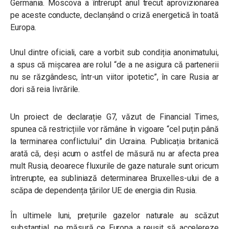
Germania. Moscova a întrerupt anul trecut aprovizionarea
pe aceste conducte, declanșând o criză energetică în toată
Europa.
Unul dintre oficiali, care a vorbit sub condiția anonimatului,
a spus că mișcarea are rolul “de a ne asigura că partenerii
nu se răzgândesc, într-un viitor ipotetic”, în care Rusia ar
dori să reia livrările.
Un proiect de declarație G7, văzut de Financial Times,
spunea că restricțiile vor rămâne în vigoare “cel puțin până
la terminarea conflictului” din Ucraina. Publicația britanică
arată că, deși acum o astfel de măsură nu ar afecta prea
mult Rusia, deoarece fluxurile de gaze naturale sunt oricum
întrerupte, ea subliniază determinarea Bruxelles-ului de a
scăpa de dependența țărilor UE de energia din Rusia.
În ultimele luni, prețurile gazelor naturale au scăzut
substanțial, pe măsură ce Europa a reușit să accelereze