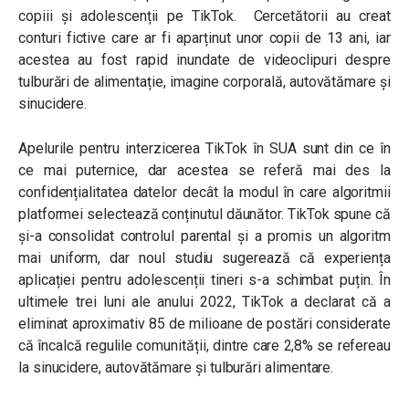
copiii și adolescenții pe TikTok. Cercetătorii au creat
conturi fictive care ar fi aparținut unor copii de 13 ani, iar
acestea au fost rapid inundate de videoclipuri despre
tulburări de alimentație, imagine corporală, autovătămare și
sinucidere.
Apelurile pentru interzicerea TikTok în SUA sunt din ce în
ce mai puternice, dar acestea se referă mai des la
confidențialitatea datelor decât la modul în care algoritmii
platformei selectează conținutul dăunător. TikTok spune că
și-a consolidat controlul parental și a promis un algoritm
mai uniform, dar noul studiu sugerează că experiența
aplicației pentru adolescenții tineri s-a schimbat puțin. În
ultimele trei luni ale anului 2022, TikTok a declarat că a
eliminat aproximativ 85 de milioane de postări considerate
că încalcă regulile comunității, dintre care 2,8% se refereau
la sinucidere, autovătămare și tulburări alimentare.