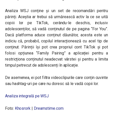
Analiza WSJ conține și un set de recomandări pentru
părinți. Aceștia ar trebui să urmărească activ la ce se uită
copiii lor pe TikTok, cerându-le deschis, inclusiv
adolescenților, să vadă conținutul de pe pagina “For You”.
Dacă platforma aduce conținut dăunător, acesta este un
indiciu că, probabil, copilul interacționează cu acel tip de
conținut. Părinții își pot crea propriul cont TikTok și pot
folosi opțiunea “Family Pairing” a aplicației pentru a
restricționa conținutul neadecvat vârstei și pentru a limita
timpul petrecut de adolescenți în aplicație.
De asemenea, ei pot filtra videoclipurile care conțin cuvinte
sau hashtag-uri pe care nu doresc să le vadă copii lor.
Analiza integrală pe WSJ
Foto:
Khosrork
|
Dreamstime.com