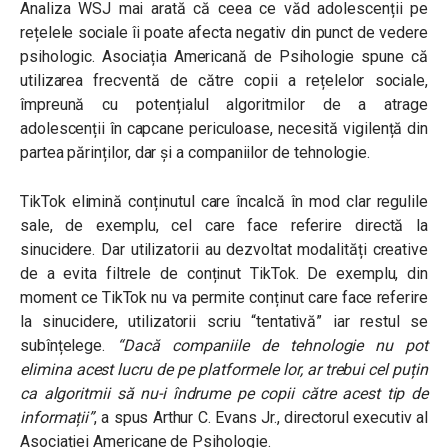
Analiza WSJ mai arată că ceea ce văd adolescenții pe
rețelele sociale îi poate afecta negativ din punct de vedere
psihologic. Asociația Americană de Psihologie spune că
utilizarea frecventă de către copii a rețelelor sociale,
împreună cu potențialul algoritmilor de a atrage
adolescenții în capcane periculoase, necesită vigilență din
partea părinților, dar și a companiilor de tehnologie.
TikTok elimină conținutul care încalcă în mod clar regulile
sale, de exemplu, cel care face referire directă la
sinucidere. Dar utilizatorii au dezvoltat modalități creative
de a evita filtrele de conținut TikTok. De exemplu, din
moment ce TikTok nu va permite conținut care face referire
la sinucidere, utilizatorii scriu “tentativă” iar restul se
subînțelege.
“Dacă companiile de tehnologie nu pot
elimina acest lucru de pe platformele lor, ar trebui cel puțin
ca algoritmii să nu-i îndrume pe copii către acest tip de
informații”
, a spus Arthur C. Evans Jr., directorul executiv al
Asociației Americane de Psihologie.