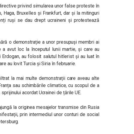
rective privind simularea unor false proteste în
, Haga, Bruxelles și Frankfurt, dar și la mitinguri
enți ruși se dau drept ucraineni și protestează
ără o demonstrație a unor presupuși membri ai
 a avut loc la începutul lunii martie, și care au
rdogan, au folosit salutul hitlerist și au luat în
 au lovit Turcia și Siria în februarie.
nfiltrat la mai multe demonstrații care aveau alte
ranța sau schimbările climatice, cu scopul de a
prijinului acordat Ucrainei de țările UE.
 ajungă la originea mesajelor transmise din Rusia
festații, prin intermediul unor conturi de social
etersburg.