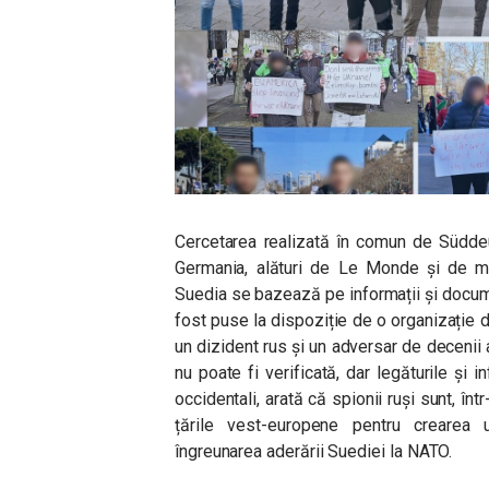
Cercetarea realizată în comun de Südde
Germania, alături de Le Monde și de ma
Suedia se bazează pe informații și docume
fost puse la dispoziție de o organizație d
un dizident rus și un adversar de decenii 
nu poate fi verificată, dar legăturile și in
occidentali, arată că spionii ruși sunt, înt
țările vest-europene pentru crearea u
îngreunarea aderării Suediei la NATO.