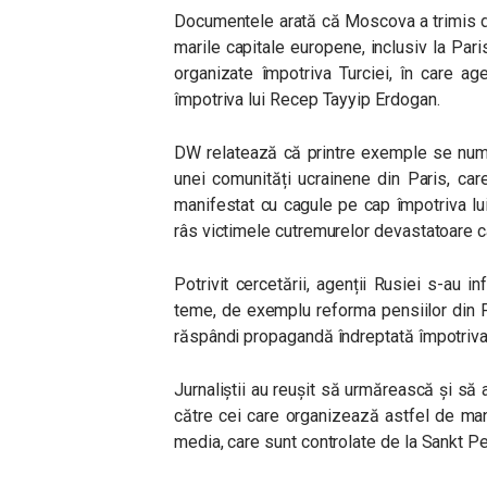
Documentele arată că Moscova a trimis di
marile capitale europene, inclusiv la Paris
organizate împotriva Turciei, în care ag
împotriva lui Recep Tayyip Erdogan.
DW relatează că printre exemple se num
unei comunități ucrainene din Paris, care
manifestat cu cagule pe cap împotriva lui E
râs victimele cutremurelor devastatoare care
Potrivit cercetării, agenții Rusiei s-au i
teme, de exemplu reforma pensiilor din F
răspândi propagandă îndreptată împotriva s
Jurnaliștii au reușit să urmărească și să
către cei care organizează astfel de mani
media, care sunt controlate de la Sankt P