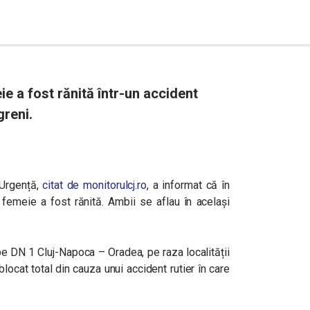
ie a fost rănită într-un accident
greni.
 Urgență,
citat de monitorulcj.ro
, a informat că în
 femeie a fost rănită. Ambii se aflau în același
e DN 1 Cluj-Napoca – Oradea, pe raza localității
 blocat total din cauza unui accident rutier în care