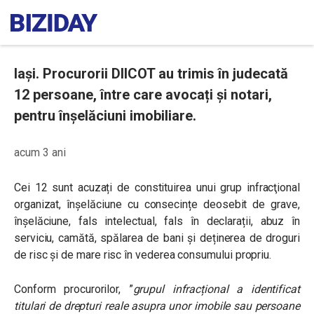
Iași. Procurorii DIICOT au trimis în judecată
12 persoane, între care avocați și notari,
pentru înșelăciuni imobiliare.
acum 3 ani
Cei 12 sunt acuzați de constituirea unui grup infracţional
organizat, înșelăciune cu consecințe deosebit de grave,
înșelăciune, fals intelectual, fals în declarații, abuz în
serviciu, camătă, spălarea de bani și deținerea de droguri
de risc și de mare risc în vederea consumului propriu.
Conform procurorilor, ”
grupul infracțional a identificat
titulari de drepturi reale asupra unor imobile sau persoane