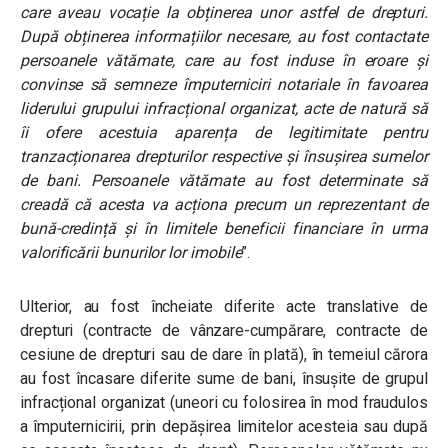
care aveau vocație la obținerea unor astfel de drepturi.
După obținerea informațiilor necesare, au fost contactate
persoanele vătămate, care au fost induse în eroare și
convinse să semneze împuterniciri notariale în favoarea
liderului grupului infracțional organizat, acte de natură să
îi ofere acestuia aparența de legitimitate pentru
tranzacționarea drepturilor respective și însușirea sumelor
de bani. Persoanele vătămate au fost determinate să
creadă că acesta va acționa precum un reprezentant de
bună-credință și în limitele beneficii financiare în urma
valorificării bunurilor lor imobile
”.
Ulterior, au fost încheiate diferite acte translative de
drepturi (contracte de vânzare-cumpărare, contracte de
cesiune de drepturi sau de dare în plată), în temeiul cărora
au fost încasare diferite sume de bani, însușite de grupul
infracțional organizat (uneori cu folosirea în mod fraudulos
a împuternicirii, prin depășirea limitelor acesteia sau după