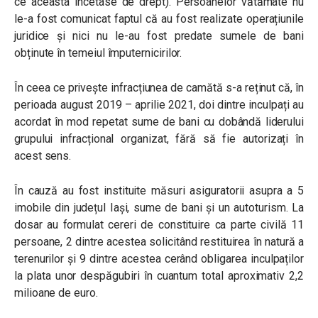
ce aceasta încetase de drept). Persoanelor vătămate nu
le-a fost comunicat faptul că au fost realizate operațiunile
juridice și nici nu le-au fost predate sumele de bani
obținute în temeiul împuternicirilor.
În ceea ce privește infracțiunea de camătă s-a reținut că, în
perioada august 2019 – aprilie 2021, doi dintre inculpați au
acordat în mod repetat sume de bani cu dobândă liderului
grupului infracțional organizat, fără să fie autorizați în
acest sens.
În cauză au fost instituite măsuri asiguratorii asupra a 5
imobile din județul Iași, sume de bani și un autoturism. La
dosar au formulat cereri de constituire ca parte civilă 11
persoane, 2 dintre acestea solicitând restituirea în natură a
terenurilor și 9 dintre acestea cerând obligarea inculpaților
la plata unor despăgubiri în cuantum total aproximativ 2,2
milioane de euro.