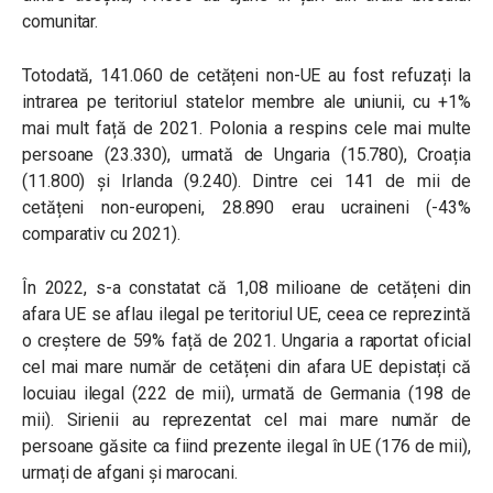
comunitar.
Totodată, 141.060 de cetățeni non-UE au fost refuzați la
intrarea pe teritoriul statelor membre ale uniunii, cu +1%
mai mult față de 2021. Polonia a respins cele mai multe
persoane (23.330), urmată de Ungaria (15.780), Croația
(11.800) și Irlanda (9.240). Dintre cei 141 de mii de
cetățeni non-europeni, 28.890 erau ucraineni (-43%
comparativ cu 2021).
În 2022, s-a constatat că 1,08 milioane de cetățeni din
afara UE se aflau ilegal pe teritoriul UE, ceea ce reprezintă
o creștere de 59% față de 2021. Ungaria a raportat oficial
cel mai mare număr de cetățeni din afara UE depistați că
locuiau ilegal (222 de mii), urmată de Germania (198 de
mii). Sirienii au reprezentat cel mai mare număr de
persoane găsite ca fiind prezente ilegal în UE (176 de mii),
urmați de afgani și marocani.