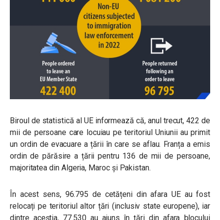
Biroul de statistică al UE informează că, anul trecut, 422 de
mii de persoane care locuiau pe teritoriul Uniunii au primit
un ordin de evacuare a țării în care se aflau. Franța a emis
ordin de părăsire a țării pentru 136 de mii de persoane,
majoritatea din Algeria, Maroc și Pakistan.
În acest sens, 96.795 de cetățeni din afara UE au fost
relocați pe teritoriul altor țări (inclusiv state europene), iar
dintre aceștia, 77.530 au ajuns în țări din afara blocului