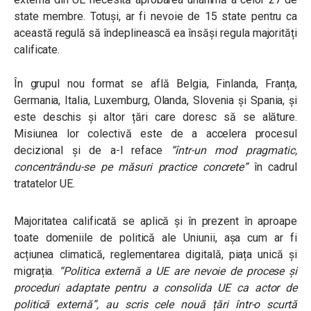
state membre. Totuși, ar fi nevoie de 15 state pentru ca
această regulă să îndeplinească ea însăși regula majorități
calificate.
În grupul nou format se află Belgia, Finlanda, Franța,
Germania, Italia, Luxemburg, Olanda, Slovenia și Spania, și
este deschis și altor țări care doresc să se alăture.
Misiunea lor colectivă este de a accelera procesul
decizional și de a-l reface
“într-un mod pragmatic,
concentrându-se pe măsuri practice concrete”
în cadrul
tratatelor UE.
Majoritatea calificată se aplică și în prezent în aproape
toate domeniile de politică ale Uniunii, așa cum ar fi
acțiunea climatică, reglementarea digitală, piața unică și
migrația.
“Politica externă a UE are nevoie de procese și
proceduri adaptate pentru a consolida UE ca actor de
politică externă”
, au scris cele nouă țări într-o scurtă