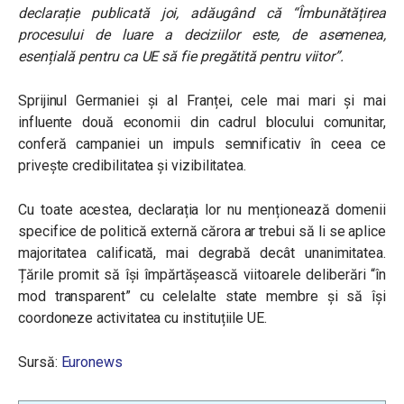
declarație publicată joi, adăugând că
“Îmbunătățirea
procesului de luare a deciziilor este, de asemenea,
esențială pentru ca UE să fie pregătită pentru viitor”
.
Sprijinul Germaniei și al Franței, cele mai mari și mai
influente două economii din cadrul blocului comunitar,
conferă campaniei un impuls semnificativ în ceea ce
privește credibilitatea și vizibilitatea.
Cu toate acestea, declarația lor nu menționează domenii
specifice de politică externă cărora ar trebui să li se aplice
majoritatea calificată, mai degrabă decât unanimitatea.
Țările promit să își împărtășească viitoarele deliberări “în
mod transparent” cu celelalte state membre și să își
coordoneze activitatea cu instituțiile UE.
Sursă:
Euronews