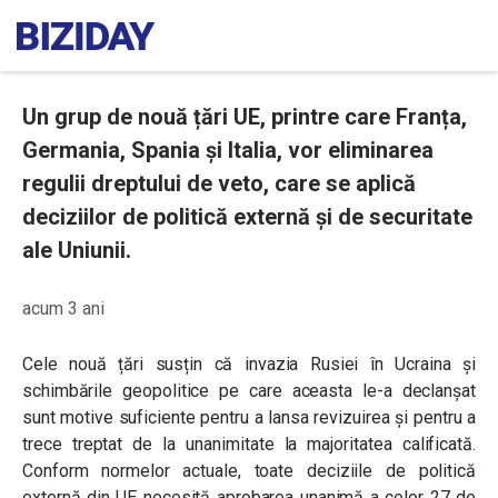
Un grup de nouă țări UE, printre care Franța,
Germania, Spania și Italia, vor eliminarea
regulii dreptului de veto, care se aplică
deciziilor de politică externă și de securitate
ale Uniunii.
acum 3 ani
Cele nouă țări susțin că invazia Rusiei în Ucraina și
schimbările geopolitice pe care aceasta le-a declanșat
sunt motive suficiente pentru a lansa revizuirea și pentru a
trece treptat de la unanimitate la majoritatea calificată.
Conform normelor actuale, toate deciziile de politică
externă din UE necesită aprobarea unanimă a celor 27 de