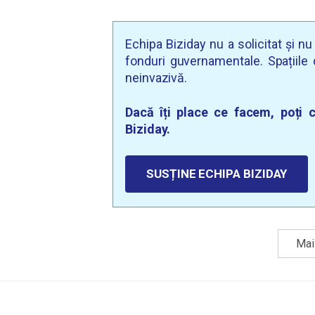
Echipa Biziday nu a solicitat și n
fonduri guvernamentale. Spațiile d
neinvazivă.
Dacă îți place ce facem, poți c
Biziday.
SUSȚINE ECHIPA BIZIDAY
Mai 