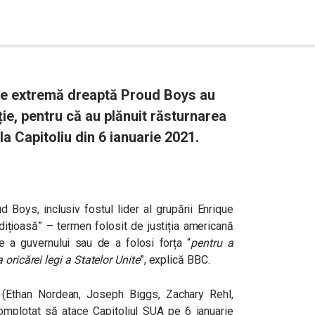
de extremă dreaptă Proud Boys au
ție, pentru că au plănuit răsturnarea
la Capitoliu din 6 ianuarie 2021.
 Boys, inclusiv fostul lider al grupării Enrique
edițioasă” – termen folosit de justiția americană
e a guvernului sau de a folosi forța “
pentru a
oricărei legi a Statelor Unite
”, explică BBC.
ru (Ethan Nordean, Joseph Biggs, Zachary Rehl,
omplotat să atace Capitoliul SUA pe 6 ianuarie