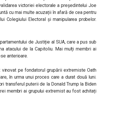
alidarea victoriei electorale a președintelui Joe
ntă cu mai multe acuzații în afară de cea pentru
ui Colegiului Electoral și manipularea probelor.
epartamentului de Justiție al SUA, care a pus sub
 atacului de la Capitoliu. Mai mulți membri ai
se anterioare.
it vinovat pe fondatorul grupării extremiste Oath
re, în urma unui proces care a durat două luni.
pri transferul puterii de la Donald Trump la Biden
 trei membri ai grupului extremist au fost achitați