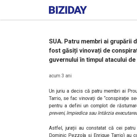
SUA. Patru membri ai grupării 
fost găsiți vinovați de conspira
guvernului în timpul atacului de 
acum 3 ani
Un juriu a decis că patru membri ai Proud
Tarrio, se fac vinovați de “conspirație s
pentru a defini un complot de răsturnar
preveni, împiedica sau întârzia executarea 
Astfel, jurații au constatat că cei pat
Dominic Pezzola și Enrique Tarrio) au c