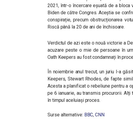
2021, într-o încercare eșuată de a bloca v
Biden de către Congres. Aceștia se confru
conspirație, precum obstrucționarea votul
Riscă până la 20 de ani de închisoare.
Verdictul de azi este o nouă victorie a D
acuzare peste o mie de persoane în urma
Oath Keepers au fost condamnați în proce
În noiembrie anul trecut, un juriu l-a găs
Keepers, Stewart Rhodes, de fapte simila
Acesta a planificat o rebeliune pentru a o
pe 6 ianuarie, au transmis procurorii. Alți
în timpul aceluiași proces.
Surse alternative:
BBC
,
CNN