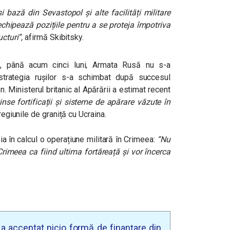
 bază din Sevastopol și alte facilități militare
echipează pozițiile pentru a se proteja împotriva
ucturi”,
afirmă Skibitsky.
, până acum cinci luni, Armata Rusă nu s-a
strategia rușilor s-a schimbat după succesul
. Ministerul britanic al Apărării a estimat recent
inse fortificații și sisteme de apărare văzute în
 regiunile de graniță cu Ucraina.
a în calcul o operațiune militară în Crimeea:
“Nu
Crimeea ca fiind ultima fortăreață și vor încerca
u a acceptat nicio formă de finanțare din