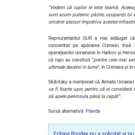
“Vedem că rușilor le este teamă. Aceeași
sunt acum puternic păzite, ocupanții își 
oricăror atacuri împotriva acestei infrastr
Reprezentantul GUR a mai adăugat că
concentrat pe apărarea Crimeei, însă 
operațiunilor ucrainene în Harkov și Herson
că rușii au construit “
printre cele mai ext
ultimele decenii în lume
“, în Crimeea și în
Skibitsky a menționat că Armata Ucrainei i
va fi foarte ușor, pentru că ei consideră 
să apere peninsula până la capăt”.
Sursă alternativă:
Pravda
Echipa Biziday nu a solicitat și n