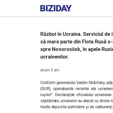
Război în Ucraina. Serviciul de i
că mare parte din Flota Rusă s-
spre Novorosiisk, în apele Rusie
ucrainenilor.
acum 3 ani
Conform generalului Vadim Skibitsky, adjunc
(GUR), operațiunile recente ale ucraine
rușilor”. Declarațiile oficialului ucrainea
săptămâni, ucrainenii au atacat cu drone n
multe depozite petroliere și de carburanți.