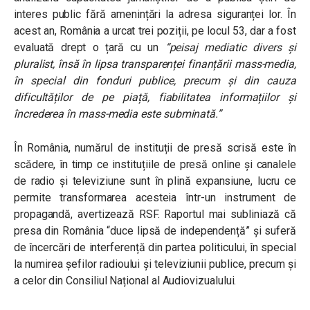
interes public fără amenințări la adresa siguranței lor. În
acest an, România a urcat trei poziții, pe locul 53, dar a fost
evaluată drept o țară cu un
“peisaj mediatic divers și
pluralist, însă în lipsa transparenței finanțării mass-media,
în special din fonduri publice, precum și din cauza
dificultăților de pe piață, fiabilitatea informațiilor și
încrederea în mass-media este subminată.”
În România, numărul de instituții de presă scrisă este în
scădere, în timp ce instituțiile de presă online și canalele
de radio și televiziune sunt în plină expansiune, lucru ce
permite transformarea acesteia într-un instrument de
propagandă, avertizează RSF. Raportul mai subliniază că
presa din România “duce lipsă de independență” și suferă
de încercări de interferență din partea politicului, în special
la numirea șefilor radioului și televiziunii publice, precum și
a celor din Consiliul Național al Audiovizualului.