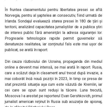
În fruntea clasamentului pentru libertatea presei se află
Norvegia, pentru al șaptelea an consecutiv, fiind urmată de
Irlanda. Sondajul evaluează starea presei în 180 de țări și
teritorii, analizând capacitatea jurnaliștilor de a publica știri
de interes public fără amenințări la adresa siguranței lor.
Progresele tehnologice rapide permit guvernelor să
denatureze realitatea, iar conținutul fals este mai ușor de
publicat, se arată în raport.
Din cauza războiului din Ucraina, propaganda din mediul
online a devenit mai intensă, se mai arată în raport. Rusia,
care a scăzut deja în clasament anul trecut după invazie, a
mai coborât încă nouă poziții în 2023, în timp ce presa de
stat prezintă situația așa cum este văzută de Kremlin, iar
cei care se opun sunt reduși la tăcere. Luna trecută,
Moscova l-a arestat pe reporterul Evan Gershkovich, primul
jurnalist american reținut în Rusia sub acuzația de spionaj,