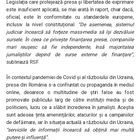
Legislația care protejează presa și libertatea de exprimare
este insuficient aplicată, se mai arată în raport, chiar dacă,
oficial, este în conformitate cu standardele europene,
inclusiv la nivel constituțional.
“De asemenea, sistemul
judiciar încearcă să forțeze mass-media să își dezvăluie
sursele. În ceea ce privește finanțarea presei, companiile
mari reușesc să fie independente, însă majoritatea
jurnaliștilor depind de surse externe de finanțare”,
subliniază RSF.
În contextul pandemiei de Covid și al războiului din Ucraina,
presa din România s-a confruntat cu propaganda în mediul
online, deoarece o multitudine de știri false au fost
promovate publicului larg de către instituții media și de
politicieni, lucru ce a slăbit încrederea în jurnaliști. Aceștia
sunt adesea ținta amenințărilor, atacurilor și a campaniilor
de defăimare, iar în situația actuală a războiului din Ucraina,
“serviciile de informații încearcă să obțină mai multă
putere și influență”.