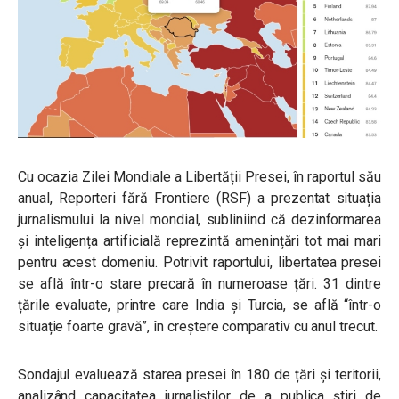
Cu ocazia Zilei Mondiale a Libertății Presei, în raportul său
anual, Reporteri fără Frontiere (RSF) a prezentat situația
jurnalismului la nivel mondial, subliniind că dezinformarea
și inteligența artificială reprezintă amenințări tot mai mari
pentru acest domeniu. Potrivit raportului, libertatea presei
se află într-o stare precară în numeroase țări. 31 dintre
țările evaluate, printre care India și Turcia, se află “într-o
situație foarte gravă”, în creștere comparativ cu anul trecut.
Sondajul evaluează starea presei în 180 de țări și teritorii,
analizând capacitatea jurnaliștilor de a publica știri de