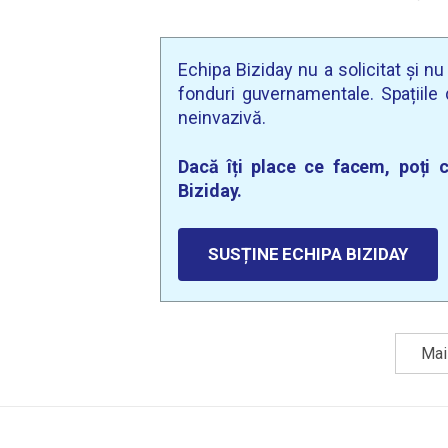
Echipa Biziday nu a solicitat și n
fonduri guvernamentale. Spațiile d
neinvazivă.
Dacă îți place ce facem, poți c
Biziday.
SUSȚINE ECHIPA BIZIDAY
Mai 