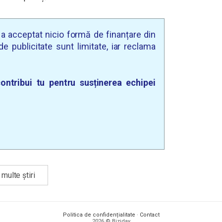
u a acceptat nicio formă de finanțare din
e publicitate sunt limitate, iar reclama
ontribui tu pentru susținerea echipei
multe știri
Politica de confidențialitate
·
Contact
2026 © Biziday