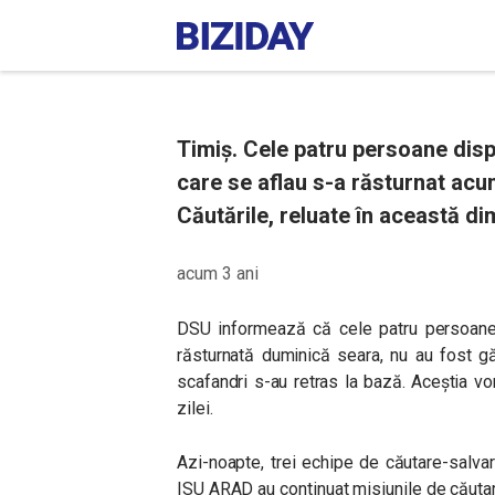
Timiș. Cele patru persoane disp
care se aflau s-a răsturnat acum
Căutările, reluate în această di
acum 3 ani
DSU informează că cele patru persoane, 
răsturnată duminică seara, nu au fost gă
scafandri s-au retras la bază. Aceștia vo
zilei.
Azi-noapte, trei echipe de căutare-salvar
ISU ARAD au continuat misiunile de căutar