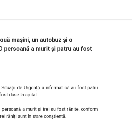
ouă mașini, un autobuz și o
 O persoană a murit și patru au fost
Situații de Urgență a informat că au fost patru
ost duse la spital.
 persoană a murit și trei au fost rănite, conform
trei răniți sunt în stare conștientă.