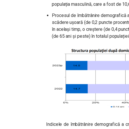
populația masculină, care a fost de 10
Procesul de îmbătrânire demografică a
scădere ușoară (de 0,2 puncte procentua
în acelaşi timp, o creștere (de 0,4 punc
(de 65 ani și peste) în totalul populației
Indicele de îmbătrânire demografică a cr