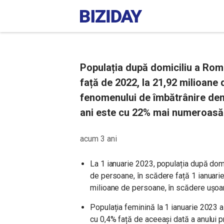
Populația după domiciliu a Româ
față de 2022, la 21,92 milioane
fenomenului de îmbătrânire dem
ani este cu 22% mai numeroasă 
acum 3 ani
La 1 ianuarie 2023, populația după domi
de persoane, în scădere față 1 ianuarie
milioane de persoane, în scădere ușoar
Populația feminină la 1 ianuarie 2023 
cu 0,4% față de aceeași dată a anului p