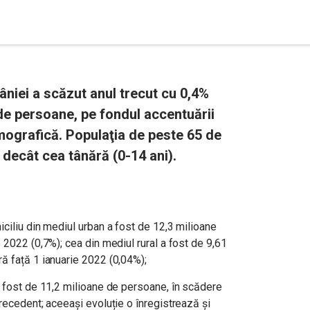
niei a scăzut anul trecut cu 0,4%
 de persoane, pe fondul accentuării
ografică. Populaţia de peste 65 de
decât cea tânără (0-14 ani).
ciliu din mediul urban a fost de 12,3 milioane
 2022 (0,7%); cea din mediul rural a fost de 9,61
ă față 1 ianuarie 2022 (0,04%);
a fost de 11,2 milioane de persoane, în scădere
recedent; aceeași evoluție o înregistrează și