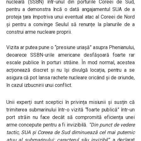
nucleară (SSBN) într-unul din porturile Coreei de Sud,
pentru a demonstra încă o dată angajamentul SUA de a
proteja țara împotriva unui eventual atac al Coreei de Nord
și pentru a convinge Seulul să renunțe la planurile de a
construi arme nucleare proprii.
Vizita ar putea pune o “presiune uriașă” asupra Phenianului,
deoarece SSBN-urile americane desfășoară foarte rar
escale publice în porturi străine. În mod normal, acestea
acționează discret și nu își divulgă locația, pentru a se
asigura că pot lansa rachete nucleare oricând și de oriunde,
în cazul izbucnirii unui conflict.
Unii experți sunt sceptici în privința misiunii și susțin că
trimiterea submarinului într-o vizită “foarte publică” într-un
port străin nu face decât să compromită eficiența unei
arme concepute pentru a fi invizibilă.
“Din punct de vedere
tactic, SUA și Coreea de Sud diminuează cel mai puternic
atuu al submarinului: caracterul său invizibil”
, a declarat