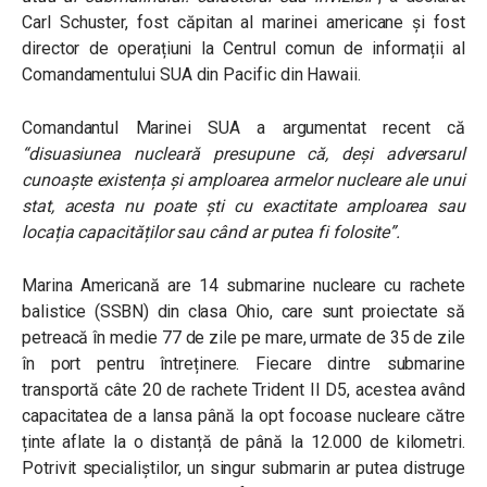
Carl Schuster, fost căpitan al marinei americane și fost
director de operațiuni la Centrul comun de informații al
Comandamentului SUA din Pacific din Hawaii.
Comandantul Marinei SUA a argumentat recent că
“disuasiunea nucleară presupune că, deși adversarul
cunoaște existența și amploarea armelor nucleare ale unui
stat, acesta nu poate ști cu exactitate amploarea sau
locația capacităților sau când ar putea fi folosite”.
Marina Americană are 14 submarine nucleare cu rachete
balistice (SSBN) din clasa Ohio, care sunt proiectate să
petreacă în medie 77 de zile pe mare, urmate de 35 de zile
în port pentru întreținere. Fiecare dintre submarine
transportă câte 20 de rachete Trident II D5, acestea având
capacitatea de a lansa până la opt focoase nucleare către
ținte aflate la o distanță de până la 12.000 de kilometri.
Potrivit specialiștilor, un singur submarin ar putea distruge