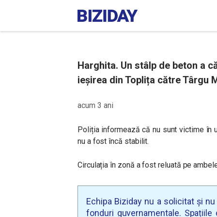
Harghita. Un stâlp de beton a c
ieșirea din Toplița către Târgu M
acum 3 ani
Poliția informează că nu sunt victime în u
nu a fost încă stabilit.
Circulația în zonă a fost reluată pe ambel
Echipa Biziday nu a solicitat și n
fonduri guvernamentale. Spațiile d