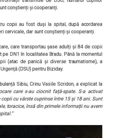
informații transmise de DSU, numărul copiilor
sunt conștienți și cooperanți.
 copii au fost duși la spital, după acordarea
ri cervicale, dar sunt conștienți și cooperanți.
re, care transportau șase adulți și 84 de copii
at pe DN1 în localitatea Bradu.
Până la momentul
opii (atac de panică și diverse traumatisme), a
 Urgență (DSU) pentru Biziday.
ulanță Sibiu, Crinu Vasile Scridon, a explicat la
are care s-au ciocnit față-spate. S-a activat
copii cu vârste cuprinse între 15 și 18 ani. Sunt
, toracice, însă din primele informații nu avem
pital.”