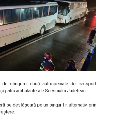
e de stingere, două autospeciale de transport
i patru ambulanțe ale Serviciului Județean.
eră se desfășoară pe un singur fir, alternativ, prin
creștere.