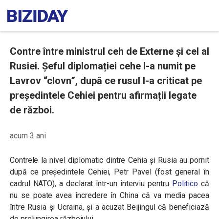
Contre între ministrul ceh de Externe și cel al
Rusiei. Șeful diplomației cehe l-a numit pe
Lavrov “clovn”, după ce rusul l-a criticat pe
președintele Cehiei pentru afirmații legate
de război.
acum 3 ani
Contrele la nivel diplomatic dintre Cehia și Rusia au pornit
după ce președintele Cehiei, Petr Pavel (fost general în
cadrul NATO), a declarat într-un interviu pentru
Politico
că
nu se poate avea încredere în China că va media pacea
între Rusia și Ucraina, și a acuzat Beijingul că beneficiază
de prelungirea războiului.