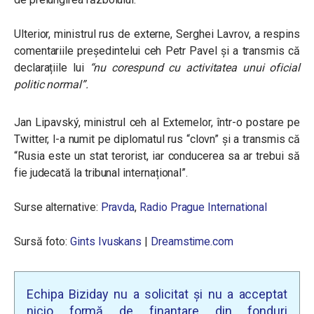
Ulterior, ministrul rus de externe, Serghei Lavrov, a respins
comentariile președintelui ceh Petr Pavel și a transmis că
declarațiile lui
“nu corespund cu activitatea unui oficial
politic normal”.
Jan Lipavský, ministrul ceh al Externelor, într-o postare pe
Twitter, l-a numit pe diplomatul rus “clovn” și a transmis că
“Rusia este un stat terorist, iar conducerea sa ar trebui să
fie judecată la tribunal internațional”.
Surse alternative:
Pravda
,
Radio Prague International
Sursă foto:
Gints Ivuskans
|
Dreamstime.com
Echipa Biziday nu a solicitat și nu a acceptat
nicio formă de finanțare din fonduri