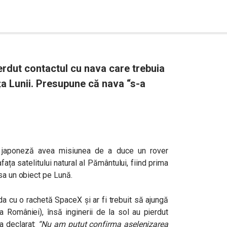
rdut contactul cu nava care trebuia
a Lunii. Presupune că nava “s-a
 japoneză avea misiunea de a duce un rover
ața satelitului natural al Pământului, fiind prima
asa un obiect pe Lună.
a cu o rachetă SpaceX și ar fi trebuit să ajungă
a României), însă inginerii de la sol au pierdut
a declarat:
“
Nu am putut confirma aselenizarea