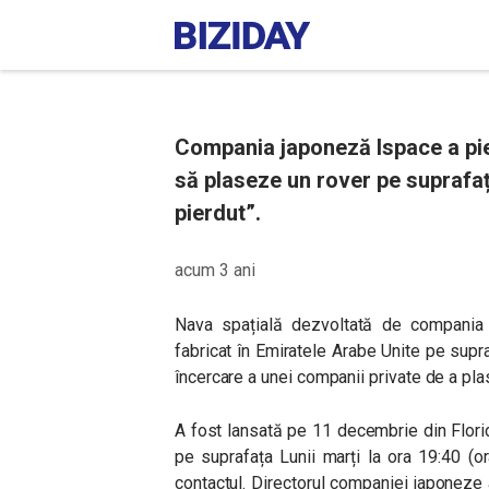
Compania japoneză Ispace a pie
să plaseze un rover pe suprafaț
pierdut”.
acum 3 ani
Nava spațială dezvoltată de compania
fabricat în Emiratele Arabe Unite pe supraf
încercare a unei companii private de a pl
A fost lansată pe 11 decembrie din Florid
pe suprafața Lunii marți la ora 19:40 (or
contactul. Directorul companiei japoneze 