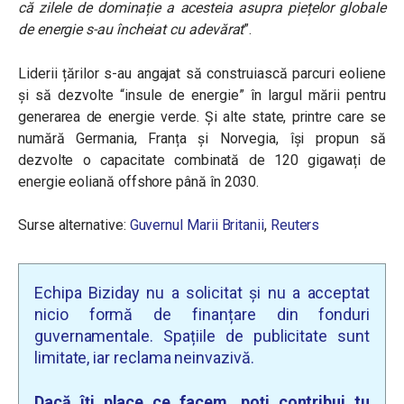
că zilele de dominație a acesteia asupra piețelor globale
de energie s-au încheiat cu adevărat
”
.
Liderii țărilor s-au angajat să construiască parcuri eoliene
și să dezvolte “insule de energie” în largul mării pentru
generarea de energie verde. Și alte state, printre care se
numără Germania, Franța și Norvegia, își propun să
dezvolte o capacitate combinată de 120 gigawați de
energie eoliană offshore până în 2030.
Surse alternative:
Guvernul Marii Britanii
,
Reuters
Echipa Biziday nu a solicitat și nu a acceptat
nicio formă de finanțare din fonduri
guvernamentale. Spațiile de publicitate sunt
limitate, iar reclama neinvazivă.
Dacă îți place ce facem, poți contribui tu