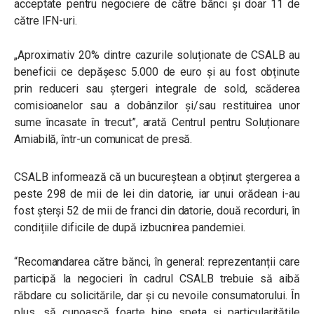
acceptate pentru negociere de către bănci și doar 11 de
către IFN-uri.
„Aproximativ 20% dintre cazurile soluționate de CSALB au
beneficii ce depășesc 5.000 de euro și au fost obținute
prin reduceri sau ștergeri integrale de sold, scăderea
comisioanelor sau a dobânzilor și/sau restituirea unor
sume încasate în trecut”,
arată Centrul pentru Soluționare
Amiabilă, într-un comunicat de presă.
CSALB informează că un bucureștean a obținut ștergerea a
peste 298 de mii de lei din datorie, iar unui orădean i-au
fost șterși 52 de mii de franci din datorie, două recorduri, în
condițiile dificile de după izbucnirea pandemiei.
“Recomandarea către bănci, în general: reprezentanții care
participă la negocieri în cadrul CSALB trebuie să aibă
răbdare cu solicitările, dar și cu nevoile consumatorului. În
plus, să cunoască foarte bine speța și particularitățile