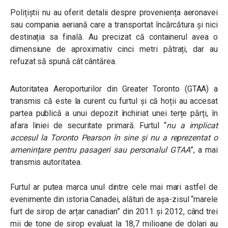
Polițiștii nu au oferit detalii despre proveniența aeronavei
sau compania aeriană care a transportat încărcătura și nici
destinația sa finală. Au precizat că containerul avea o
dimensiune de aproximativ cinci metri pătrați, dar au
refuzat să spună cât cântărea.
Autoritatea Aeroporturilor din Greater Toronto (GTAA) a
transmis că este la curent cu furtul și că hoții au accesat
partea publică a unui depozit închiriat unei terțe părți, în
afara liniei de securitate primară. Furtul “
nu a implicat
accesul la Toronto Pearson în sine și nu a reprezentat o
amenințare pentru pasageri sau personalul GTAA
”, a mai
transmis autoritatea.
Furtul ar putea marca unul dintre cele mai mari astfel de
evenimente din istoria Canadei, alături de așa-zisul “marele
furt de sirop de arțar canadian” din 2011 și 2012, când trei
mii de tone de sirop evaluat la 18,7 milioane de dolari au