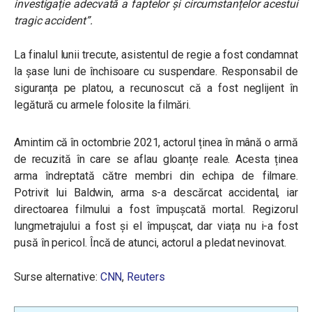
investigație adecvată a faptelor și circumstanțelor acestui
tragic accident”.
La finalul lunii trecute, asistentul de regie a fost condamnat
la șase luni de închisoare cu suspendare. Responsabil de
siguranța pe platou, a recunoscut că a fost neglijent în
legătură cu armele folosite la filmări.
Amintim că în octombrie 2021, actorul ținea în mână o armă
de recuzită în care se aflau gloanțe reale. Acesta ținea
arma îndreptată către membri din echipa de filmare.
Potrivit lui Baldwin, arma s-a descărcat accidental, iar
directoarea filmului a fost împușcată mortal. Regizorul
lungmetrajului a fost și el împușcat, dar viața nu i-a fost
pusă în pericol. Încă de atunci, actorul a pledat nevinovat.
Surse alternative:
CNN
,
Reuters