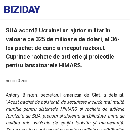
SUA acordă Ucrainei un ajutor militar în
valoare de 325 de milioane de dolari, al 36-
lea pachet de când a început războiul.
Cuprinde rachete de artilerie și proiectile
pentru lansatoarele HIMARS.
acum 3 ani
Antony Blinken, secretarul american de Stat, a detaliat:
“
Acest pachet de asistență de securitate include mai multă
muniție pentru sistemele HIMARS și rachete de artilerie
furnizate de SUA, precum și sisteme antiblindate, arme de
calibru mic, vehicule de sprijin logistic și mentenanță.
Toate acestea sunt esențiale pentru sprijinirea apărătorilor