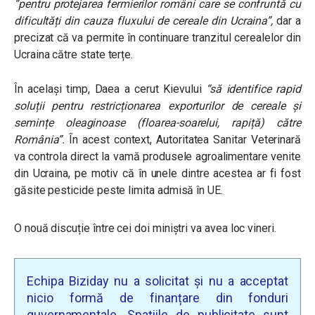
“pentru protejarea fermierilor români care se confruntă cu
dificultăți din cauza fluxului de cereale din Ucraina”,
dar a
precizat că va permite în continuare tranzitul cerealelor din
Ucraina către state terțe.
În același timp, Daea a cerut Kievului
“să identifice rapid
soluții pentru restricționarea exporturilor de cereale și
semințe oleaginoase (floarea-soarelui, rapiță) către
România”.
În acest context, Autoritatea Sanitar Veterinară
va controla direct la vamă produsele agroalimentare venite
din Ucraina, pe motiv că în unele dintre acestea ar fi fost
găsite pesticide peste limita admisă în UE.
O nouă discuție între cei doi miniștri va avea loc vineri.
Echipa Biziday nu a solicitat și nu a acceptat
nicio formă de finanțare din fonduri
guvernamentale. Spațiile de publicitate sunt