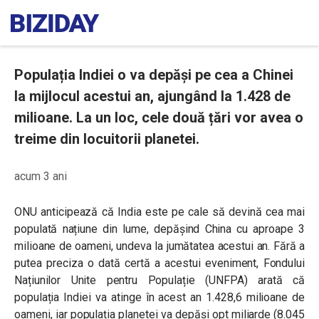
Populația Indiei o va depăși pe cea a Chinei
la mijlocul acestui an, ajungând la 1.428 de
milioane. La un loc, cele două țări vor avea o
treime din locuitorii planetei.
acum 3 ani
ONU anticipează că India este pe cale să devină cea mai
populată națiune din lume, depășind China cu aproape 3
milioane de oameni, undeva la jumătatea acestui an. Fără a
putea preciza o dată certă a acestui eveniment, Fondului
Națiunilor Unite pentru Populație (UNFPA) arată că
populația Indiei va atinge în acest an 1.428,6 milioane de
oameni, iar populația planetei va depăși opt miliarde (8.045