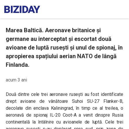
Marea Baltică. Aeronave britanice și
germane au interceptat și escortat două
avioane de luptă rusești și unul de spionaj, în
apropierea spațiului aerian NATO de lângă
Finlanda.
acum 3 ani
Două dintre cele trei aeronave rusești au fost identificate
drept avioane de vânătoare Suhoi SU-27 Flanker-B,
decolate din enclava Kaliningrad, în timp ce al treilea, o
aeronavă de spionaj IL-20 Coot-A a venit dinspre Rusia
continentală la întâlnire cu avioanele de luptă. Cele trei
aeronave rusești s-au deplasat spre sud, prin zona de