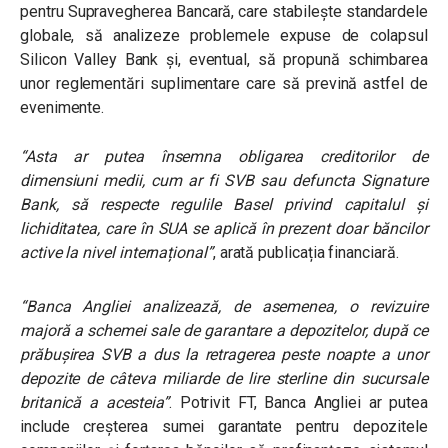
pentru Supravegherea Bancară, care stabilește standardele
globale, să analizeze problemele expuse de colapsul
Silicon Valley Bank și, eventual, să propună schimbarea
unor reglementări suplimentare care să prevină astfel de
evenimente.
“Asta ar putea însemna obligarea creditorilor de
dimensiuni medii, cum ar fi SVB sau defuncta Signature
Bank, să respecte regulile Basel privind capitalul și
lichiditatea, care în SUA se aplică în prezent doar băncilor
active la nivel internațional”
, arată publicația financiară.
“Banca Angliei analizează, de asemenea, o revizuire
majoră a schemei sale de garantare a depozitelor, după ce
prăbușirea SVB a dus la retragerea peste noapte a unor
depozite de câteva miliarde de lire sterline din sucursale
britanică a acesteia”
. Potrivit FT, Banca Angliei ar putea
include creșterea sumei garantate pentru depozitele