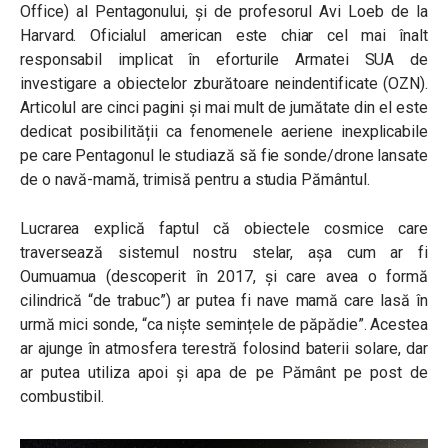
Office) al Pentagonului, și de profesorul Avi Loeb de la
Harvard. Oficialul american este chiar cel mai înalt
responsabil implicat în eforturile Armatei SUA de
investigare a obiectelor zburătoare neindentificate (OZN).
Articolul are cinci pagini și mai mult de jumătate din el este
dedicat posibilității ca fenomenele aeriene inexplicabile
pe care Pentagonul le studiază să fie sonde/drone lansate
de o navă-mamă, trimisă pentru a studia Pământul.
Lucrarea explică faptul că obiectele cosmice care
traversează sistemul nostru stelar, așa cum ar fi
Oumuamua (descoperit în 2017, și care avea o formă
cilindrică “de trabuc”) ar putea fi nave mamă care lasă în
urmă mici sonde, “ca niște semințele de păpădie”. Acestea
ar ajunge în atmosfera terestră folosind baterii solare, dar
ar putea utiliza apoi și apa de pe Pământ pe post de
combustibil.