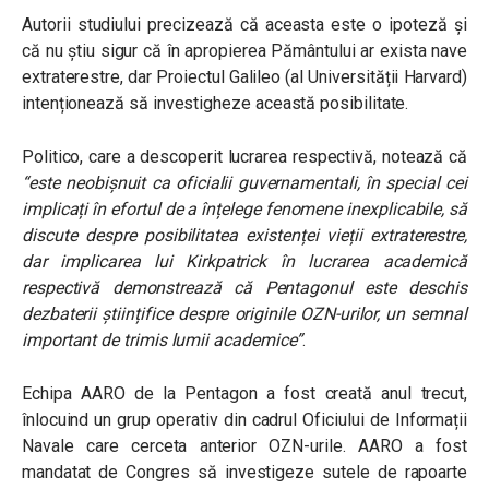
Autorii studiului precizează că aceasta este o ipoteză și
că nu știu sigur că în apropierea Pământului ar exista nave
extraterestre, dar Proiectul Galileo (al Universității Harvard)
intenționează să investigheze această posibilitate.
Politico, care a descoperit lucrarea respectivă, notează că
“este neobișnuit ca oficialii guvernamentali, în special cei
implicați în efortul de a înțelege fenomene inexplicabile, să
discute despre posibilitatea existenței vieții extraterestre,
dar implicarea lui Kirkpatrick în lucrarea academică
respectivă demonstrează că Pentagonul este deschis
dezbaterii științifice despre originile OZN-urilor, un semnal
important de trimis lumii academice”
.
Echipa AARO de la Pentagon a fost creată anul trecut,
înlocuind un grup operativ din cadrul Oficiului de Informații
Navale care cerceta anterior OZN-urile. AARO a fost
mandatat de Congres să investigeze sutele de rapoarte