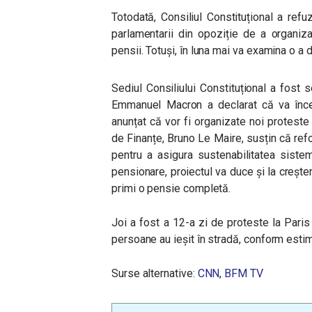
Totodată, Consiliul Constituțional a ref
parlamentarii din opoziție de a organiz
pensii. Totuși, în luna mai va examina o a
Sediul Consiliului Constituțional a fost s
Emmanuel Macron a declarat că va încer
anunțat că vor fi organizate noi proteste
de Finanțe, Bruno Le Maire, susțin că re
pentru a asigura sustenabilitatea siste
pensionare, proiectul va duce și la creșt
primi o pensie completă.
Joi a fost a 12-a zi de proteste la Pari
persoane au ieșit în stradă, conform estimă
Surse alternative:
CNN
,
BFM TV