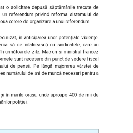
uzat o solicitare depusă săptămânile trecute de
a un referendum privind reforma sistemului de
 doua cerere de organizare a unui referendum.
ecurizat, în anticiparea unor potențiale violențe.
ca să se întâlnească cu sindicatele, care au
 în următoarele zile.
Macron și ministrul francez
formele sunt necesare din punct de vedere fiscal
mului de pensii. Pe lângă majorarea vârstei de
erea numărului de ani de muncă necesari pentru a
s și în marile orașe, unde aproape 400 de mii de
rilor poliției.