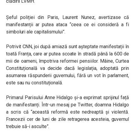
clădirii LVMH.
Șeful poliției din Paris, Laurent Nunez, avertizase că
manifestanții ar putea ataca “ceea ce ei consideră a fi
simboluri ale capitalismului”.
Potrivit CNN, joi după amiază sunt așteptate manifestații în
toată Franța, care ar putea scoate în stradă până la 600 de
mii de oameni, împotriva reformei pensiilor. Mâine, Curtea
Constituțională va decide dacă legislația, adoptată prin
asumarea răspunderii guvernului, fără un vot în parlament,
este sau nu constituțională.
Primarul Parisului Anne Hidalgo și-a exprimat sprijinul față
de manifestanți. Într-un mesaj pe Twitter, doamna Hidalgo
a scris că “această reformă este nedreaptă și violentă.
Francezii cer de luni de zile retragerea acesteia, guvernul
trebuie să-i asculte”.