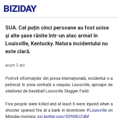
SUA. Cel puțin cinci persoane au fost ucise
și alte șase rănite într-un atac armat în
Louisville, Kentucky. Natura incidentului nu
este clară.
acum 3 ani
Potrivit informațiilor din presa internațională, incidentul s-a
petrecut în zona centrală a orașului Louisville, aproape de
stadionul de baseball Louisville Slugger Field.
Five people were killed and at least 6 were injured when a
shooter opened fire at a bank in downtown
#Louisville
on
Monday morning.
pic.twitter.com/l5Pj9KUZdM