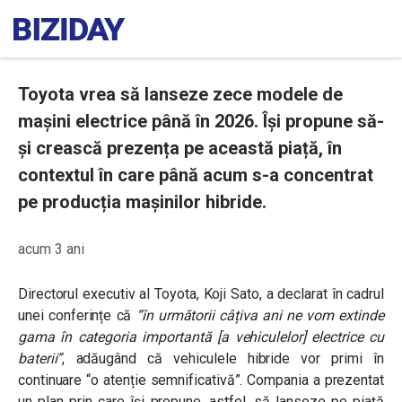
Toyota vrea să lanseze zece modele de
mașini electrice până în 2026. Își propune să-
și crească prezența pe această piață, în
contextul în care până acum s-a concentrat
pe producția mașinilor hibride.
acum 3 ani
Directorul executiv al Toyota, Koji Sato, a declarat în cadrul
unei conferințe că
“în următorii câțiva ani ne vom extinde
gama în categoria importantă [a vehiculelor] electrice cu
baterii”
, adăugând că vehiculele hibride vor primi în
continuare “o atenție semnificativă”. Compania a prezentat
un plan prin care își propune, astfel, să lanseze pe piață