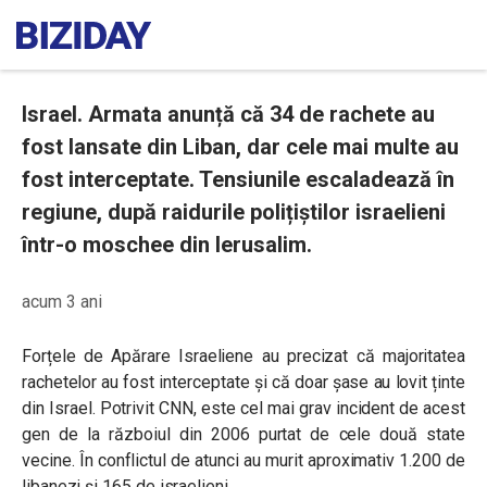
Israel. Armata anunță că 34 de rachete au
fost lansate din Liban, dar cele mai multe au
fost interceptate. Tensiunile escaladează în
regiune, după raidurile polițiștilor israelieni
într-o moschee din Ierusalim.
acum 3 ani
Forțele de Apărare Israeliene au precizat că majoritatea
rachetelor au fost interceptate și că doar șase au lovit ținte
din Israel. Potrivit CNN, este cel mai grav incident de acest
gen de la războiul din 2006 purtat de cele două state
vecine. În conflictul de atunci au murit aproximativ 1.200 de
libanezi și 165 de israelieni.