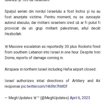
Spațiul aerian din nordul Israelului a fost închis și nu au
fost anunțate victime. Pentru moment, nu se cunoaște
autorul atacului, dar militarii israelieni cred că ar fi putut fi
provocat de un grup militant palestinian, altul decât
Hezbollah.
🚨Massive escalation as reportedly 30 plus Rockets fired
from southern Lebanon into Israel in one hour. Despite Iron
Dome, reports of damage coming in.
Airspace in northern Israel including Hafia airport closed.
Israel authorizes intial directives of Artillery and Air
response
pic.twitter.com/H6Rtn7hMDf
— Megh Updates 🚨™ (@MeghUpdates)
April 6, 2023