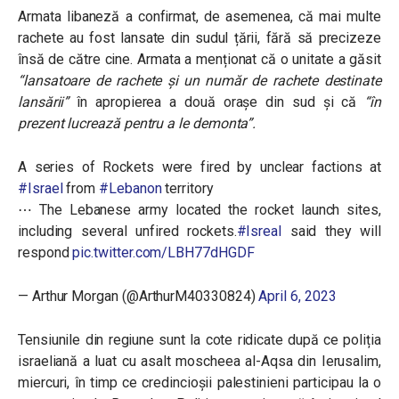
Armata libaneză a confirmat, de asemenea, că mai multe
rachete au fost lansate din sudul țării, fără să precizeze
însă de către cine. Armata a menționat că o unitate a găsit
“
lansatoare de rachete și un număr de rachete destinate
lansării”
în apropierea a două orașe din sud și că
“în
prezent lucrează pentru a le demonta”
.
A series of Rockets were fired by unclear factions at
#Israel
from
#Lebanon
territory
⋯ The Lebanese army located the rocket launch sites,
including several unfired rockets.
#Isreal
said they will
respond
pic.twitter.com/LBH77dHGDF
— Arthur Morgan (@ArthurM40330824)
April 6, 2023
Tensiunile din regiune sunt la cote ridicate după ce poliția
israeliană a luat cu asalt moscheea al-Aqsa din Ierusalim,
miercuri, în timp ce credincioșii palestinieni participau la o