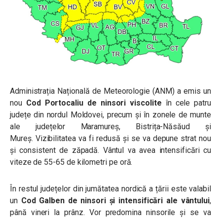
Administrația Națională de Meteorologie (ANM) a emis un
nou
Cod Portocaliu de ninsori viscolite
în cele patru
județe din nordul Moldovei, precum și în zonele de munte
ale județelor Maramureș, Bistrița-Năsăud și
Mureș.
Vizibilitatea va fi redusă și se va depune strat nou
și consistent de zăpadă. Vântul va avea intensificări cu
viteze de 55-65 de kilometri pe oră.
În restul județelor din jumătatea nordică a țării este valabil
un
Cod Galben de ninsori și intensificări ale vântului
,
până vineri la prânz. Vor predomina ninsorile și se va