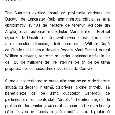
The Guardian explică faptul că profiturile obținute de
Ducatul de Lancaster (sub administrația căruia se află
aproximativ 18.481 de hectare de terenuri agricole din
Anglia) revin automat monarhului Marii Britanii. Profitul
raportat de Ducatul de Cornwall revine moștenitorului de
sex masculin al tronului, adică acum prințul William. După
ce Charles al III-lea a devenit Regele Marii Britanii, prințul
William a devenit, teoretic, miliardar, obținând astfel în jur
de 20 de milioane de lire sterline pe an de pe urma
proprietăților din subordinea Ducatului de Cornwall.
Sumele copleșitoare ar putea alimenta acum o dezbatere
inițiată cu decenii în urmă, cu privire la cine ar trebui să
beneficieze de pe urma ducatelor. Generații de
parlamentari au contestat “dreptul” familiei regale la
profiturile domeniilor și au cerut ca banii să fie direcționați
către Trezorerie. Familia regală insistă asupra faptului că