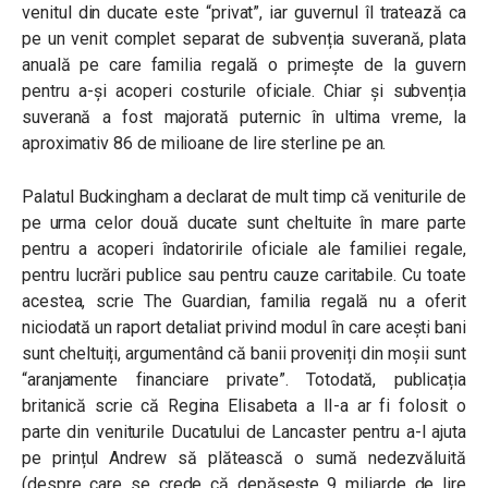
venitul din ducate este “privat”, iar guvernul îl tratează ca
pe un venit complet separat de subvenția suverană, plata
anuală pe care familia regală o primește de la guvern
pentru a-și acoperi costurile oficiale. Chiar și subvenția
suverană a fost majorată puternic în ultima vreme, la
aproximativ 86 de milioane de lire sterline pe an.
Palatul Buckingham a declarat de mult timp că veniturile de
pe urma celor două ducate sunt cheltuite în mare parte
pentru a acoperi îndatoririle oficiale ale familiei regale,
pentru lucrări publice sau pentru cauze caritabile. Cu toate
acestea, scrie The Guardian, familia regală nu a oferit
niciodată un raport detaliat privind modul în care acești bani
sunt cheltuiți, argumentând că banii proveniți din moșii sunt
“aranjamente financiare private”. Totodată, publicația
britanică scrie că Regina Elisabeta a II-a ar fi folosit o
parte din veniturile Ducatului de Lancaster pentru a-l ajuta
pe prințul Andrew să plătească o sumă nedezvăluită
(despre care se crede că depășește 9 miliarde de lire