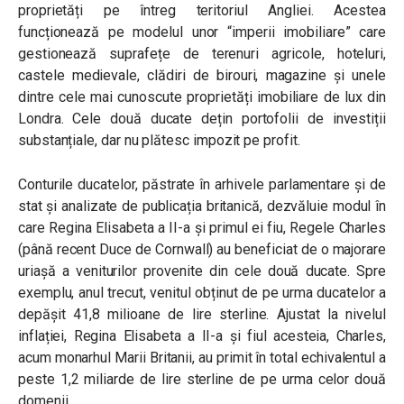
proprietăți pe întreg teritoriul Angliei. Acestea
funcționează pe modelul unor “imperii imobiliare” care
gestionează suprafețe de terenuri agricole, hoteluri,
castele medievale, clădiri de birouri, magazine și unele
dintre cele mai cunoscute proprietăți imobiliare de lux din
Londra. Cele două ducate dețin portofolii de investiții
substanțiale, dar nu plătesc impozit pe profit.
Conturile ducatelor, păstrate în arhivele parlamentare și de
stat și analizate de publicația britanică, dezvăluie modul în
care Regina Elisabeta a II-a și primul ei fiu, Regele Charles
(până recent Duce de Cornwall) au beneficiat de o majorare
uriașă a veniturilor provenite din cele două ducate. Spre
exemplu, anul trecut, venitul obținut de pe urma ducatelor a
depășit 41,8 milioane de lire sterline. Ajustat la nivelul
inflației, Regina Elisabeta a II-a și fiul acesteia, Charles,
acum monarhul Marii Britanii, au primit în total echivalentul a
peste 1,2 miliarde de lire sterline de pe urma celor două
domenii.