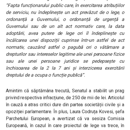
“Fapta funcționarului public care, în exercitarea atribuțiilor
de serviciu, nu îndeplinește un act prevăzut de o lege, o
ordonanță a Guvernului, o ordonanță de urgență a
Guvernului sau de un alt act normativ care, la data
adoptării, avea putere de lege ori îl îndeplinește cu
încălcarea unei dispoziții cuprinse într-un astfel de act
normativ, cauzând astfel o pagubă ori o vătămare a
drepturilor sau intereselor legitime ale unei persoane fizice
sau ale unei persoane juridice se pedepsește cu
închisoarea de la 2 la 7 ani şi interzicerea exercitării
dreptului de a ocupa o funcție publică”.
Amintim că săptămâna trecută, Senatul a stabilit un prag
privind respectiva infracțiune, de 250 de mii de lei. Articolul
în cauză a atras critici dure din partea societății civile și a
opoziției parlamentare. În plus, Laura Codruța Kovesi, șefa
Parchetului European, a avertizat că va sesiza Comisia
Europeană, în cazul în care proiectul de lege va trece, în