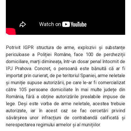
Potrivit IGPR structura de arme, explozivi și substanțe
periculoase a Poliției Române, face 100 de percheziții
domiciliare, marți dimineața, într-un dosar penal întocmit de
IPJ Prahova. Concret, o persoană este bănuită că ar fi
importat prin curierat, de pe teritoriul Spaniei, arme neletale
și muniție supuse autorizării, pe care le-ar fi comercializat
către 105 persoane domiciliate în mai multe județe din
România, fără a obține autorizările prealabile impuse de
lege. Deși este vorba de arme neletale, acestea trebuie
autorizate, iar în acest caz se fac cercetări privind
săvârșirea unor infracțiuni de contrabandă calificată și
nerespectarea regimului armelor și al munițiilor.