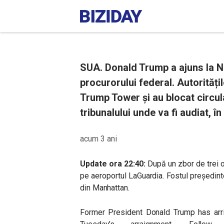
SUA. Donald Trump a ajuns la N
procurorului federal. Autoritățil
Trump Tower și au blocat circul
tribunalului unde va fi audiat, î
acum 3 ani
Update ora 22:40:
După un zbor de trei o
pe aeroportul
LaGuardia. Fostul președint
din Manhattan.
Former President Donald Trump has arri