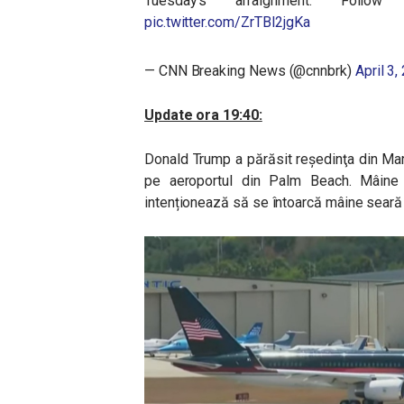
Tuesday’s arraignment. Foll
pic.twitter.com/ZrTBI2jgKa
— CNN Breaking News (@cnnbrk)
April 3,
Update ora 19:40:
Donald Trump a părăsit reşedinţa din Mar
pe aeroportul din Palm Beach. Mâine 
intenționează să se întoarcă mâine seară î