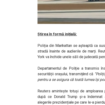
Ştirea în formă iniţială:
Poliția din Manhattan se așteaptă ca susț
stradă înainte de audierile de marți. Reu
York va închide unele săli de judecată pen
Departamentul de Poliție a transmis îns
securității orașului, transmițând că
“
Poliț
pentru a se asigura că toată lumea își po
Reuters amintește totuși de amploarea p
după ce Donald Trump și-a îndemnat si
alegerile prezidențiale pe care le-a pierdu