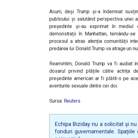
Acum, deși Trump și-a îndemnat susțin
publicului și salutând perspectiva unei ap
președinte și-au exprimat în mediul on
demonstrații în Manhattan, temându-se c
procesul a atras atenția comunității int
predarea lui Donald Trump va atrage un n
Reamintim, Donald Trump va fi audiat în 
dosarul privind plățile către actrița 
președinte american ar fi plătit-o pe ac
aventurile sexuale dintre cei doi.
Sursa:
Reuters
Echipa Biziday nu a solicitat și n
fonduri guvernamentale. Spațiile d