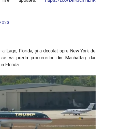
ow live updates.
https://t.co/DhK3cmhEhR
 2023
-a-Lago, Florida, şi a decolat spre New York de
se va preda procurorilor din Manhattan, dar
n Florida.