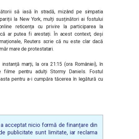
ătorii să iasă în stradă, mizând pe simpatia
ariții la New York, mulți susținători ai fostului
line reticența cu privire la participarea la
ă ar putea fi arestați. În acest context, deși
ernaționale, Reuters scrie că nu este clar dacă
umăr mare de protestatari.
instanță marți, la ora 21:15 (ora României), în
de filme pentru adulți Stormy Daniels. Fostul
easta pentru a-i cumpăra tăcerea în legătură cu
u a acceptat nicio formă de finanțare din
e publicitate sunt limitate, iar reclama