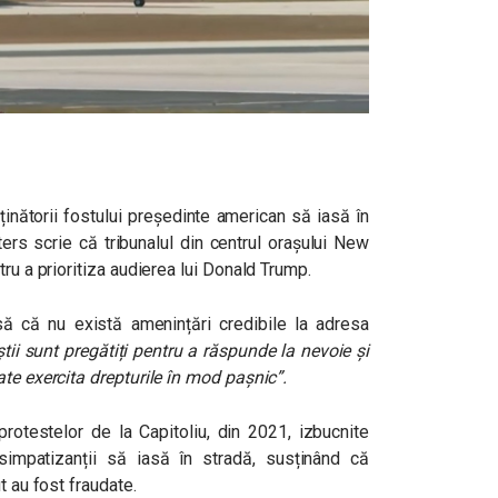
inătorii fostului președinte american să iasă în
ters scrie că tribunalul din centrul orașului New
tru a prioritiza audierea lui Donald Trump.
ă că nu există amenințări credibile la adresa
iștii sunt pregătiți pentru a răspunde la nevoie și
ate exercita drepturile în mod pașnic
”.
rotestelor de la Capitoliu, din 2021, izbucnite
mpatizanții să iasă în stradă, susținând că
t au fost fraudate.