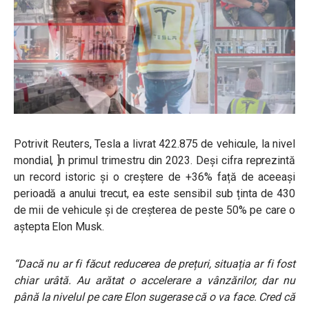
Potrivit Reuters, Tesla a livrat 422.875 de vehicule, la nivel
mondial, ]n primul trimestru din 2023. Deși cifra reprezintă
un record istoric și o creștere de +36% față de aceeași
perioadă a anului trecut, ea este sensibil sub ținta de 430
de mii de vehicule și de creșterea de peste 50% pe care o
aștepta Elon Musk.
“Dacă nu ar fi făcut reducerea de prețuri, situația ar fi fost
chiar urâtă. Au arătat o accelerare a vânzărilor, dar nu
până la nivelul pe care Elon sugerase că o va face. Cred că