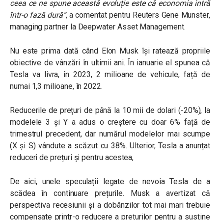
ceea ce ne spune această evoluție este că economia intră
într-o fază dură”
, a comentat pentru Reuters Gene Munster,
managing partner la Deepwater Asset Management.
Nu este prima dată când Elon Musk își ratează propriile
obiective de vânzări în ultimii ani. În ianuarie el spunea că
Tesla va livra, în 2023, 2 milioane de vehicule, față de
numai 1,3 milioane, în 2022.
Reducerile de prețuri de până la 10 mii de dolari (-20%), la
modelele 3 și Y a adus o creștere cu doar 6% față de
trimestrul precedent, dar numărul modelelor mai scumpe
(X și S) vândute a scăzut cu 38%. Ulterior, Tesla a anunțat
reduceri de prețuri și pentru acestea,
De aici, unele speculații legate de nevoia Tesla de a
scădea în continuare prețurile. Musk a avertizat că
perspectiva recesiunii și a dobânzilor tot mai mari trebuie
compensate printr-o reducere a prețurilor pentru a susține